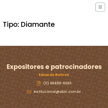
Skip to content
Me
Tipo:
Diamante
Expositores e patrocinadores
Eduardo Buitron
(11) 98489-6063
institucional@abic.com.br