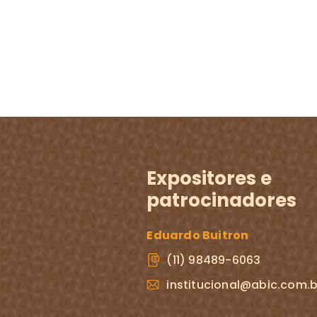
Expositores e
patrocinadores
Eduardo Buitron
(11) 98489-6063
institucional@abic.com.b