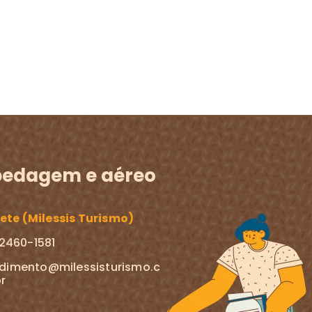
edagem e aéreo
te (Milessis Turismo)
 2460-1581
dimento@milessisturismo.c
r