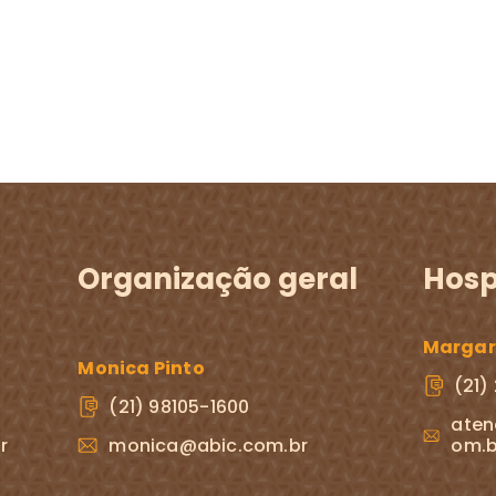
Organização geral
Hosp
Margare
Monica Pinto
(21)
(21) 98105-1600
aten
r
monica@abic.com.br
om.b