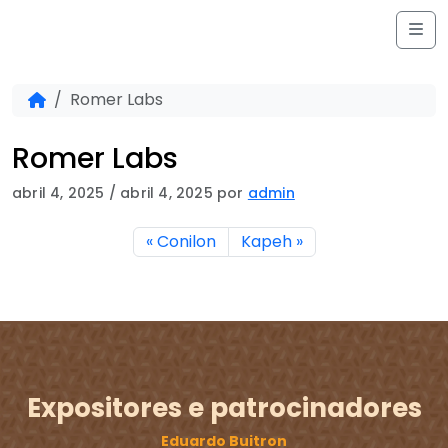
Skip to content
Me
Home
Romer Labs
Romer Labs
abril 4, 2025
/
abril 4, 2025
por
admin
Conilon
Kapeh
Expositores e patrocinadores
Eduardo Buitron