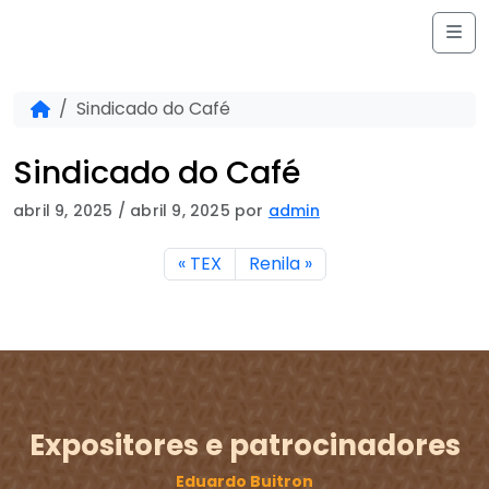
Skip to content
Me
Home
Sindicado do Café
Sindicado do Café
abril 9, 2025
/
abril 9, 2025
por
admin
TEX
Renila
Expositores e patrocinadores
Eduardo Buitron