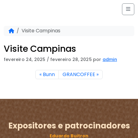
Skip to content
Me
Home
Visite Campinas
Visite Campinas
fevereiro 24, 2025
/
fevereiro 28, 2025
por
admin
Bunn
GRANCOFFEE
Expositores e patrocinadores
Eduardo Buitron